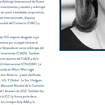
de Arbitraje Internacional de Nueva
 inversionistas y estados y arbitrajes
, así como a entidades corporativas,
nes internacionales, disputas
n Mundial del Comercio (OMC) y
las 100 mejores abogadas cuya
estaca por su papel clave en la
da Venezuela en varios arbitrajes del
 a Inversiones (CIADI). También
na en asuntos del CIADI y de la
ntil Internacional (CNUDMI). La
onocida en Who’s Who Legal
atin America , y está clasificada
. UU. Y Global . La Sra. Hodgson
o Mercantil Mundial de la Comisión
el 1 de enero de 2021. También fue
 la ICC (y forma parte de su
los consejos de la AAA y la