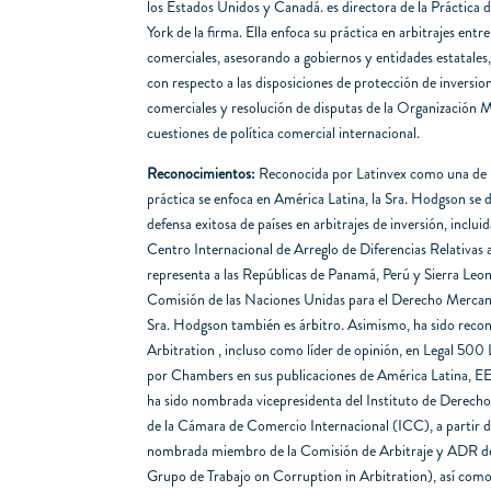
los Estados Unidos y Canadá. es directora de la Práctica 
York de la firma. Ella enfoca su práctica en arbitrajes entre
comerciales, asesorando a gobiernos y entidades estatales
con respecto a las disposiciones de protección de inversio
comerciales y resolución de disputas de la Organizació
cuestiones de política comercial internacional.
Reconocimientos:
Reconocida por Latinvex como una de 
práctica se enfoca en América Latina, la Sra. Hodgson se d
defensa exitosa de países en arbitrajes de inversión, inclui
Centro Internacional de Arreglo de Diferencias Relativas
representa a las Repúblicas de Panamá, Perú y Sierra Leo
Comisión de las Naciones Unidas para el Derecho Merca
Sra. Hodgson también es árbitro. Asimismo, ha sido rec
Arbitration , incluso como líder de opinión, en Legal 500 L
por Chambers en sus publicaciones de América Latina, EE
ha sido nombrada vicepresidenta del Instituto de Derech
de la Cámara de Comercio Internacional (ICC), a partir d
nombrada miembro de la Comisión de Arbitraje y ADR de
Grupo de Trabajo on Corruption in Arbitration), así como 