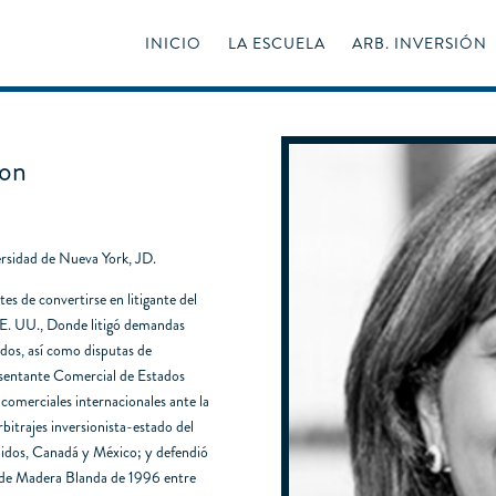
INICIO
LA ESCUELA
ARB. INVERSIÓN
son
ersidad de Nueva York, JD.
es de convertirse en litigante del
EE. UU., Donde litigó demandas
dos, así como disputas de
resentante Comercial de Estados
 comerciales internacionales ante la
itrajes inversionista-estado del
nidos, Canadá y México; y defendió
o de Madera Blanda de 1996 entre