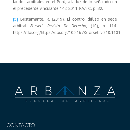
laudos arbitrales en el Perú, a la luz de lo señalado en
el precedente vinculante 142-2011-PA/TC, p. 32.
[5]
Bustamante, R. (2019). El control difuso en sede
arbitral.
Forseti. Revista De Derecho
, (10), p. 114.
https://doi.org/https://doi.org/10.21678/forseti.v0i10.1101
CONTACTO